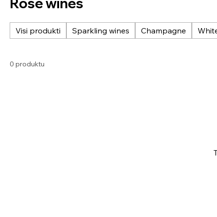
Rosé wines
Visi produkti
Sparkling wines
Champagne
Whit
0 produktu
T