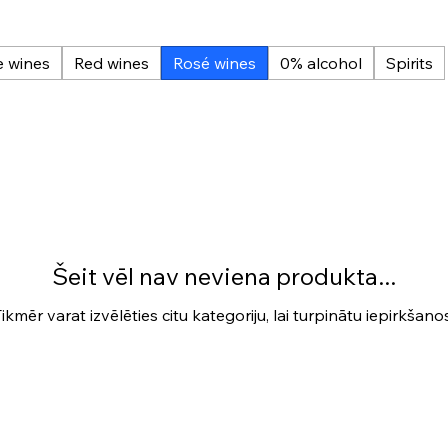
e wines
Red wines
Rosé wines
0% alcohol
Spirits
Šeit vēl nav neviena produkta...
ikmēr varat izvēlēties citu kategoriju, lai turpinātu iepirkšano